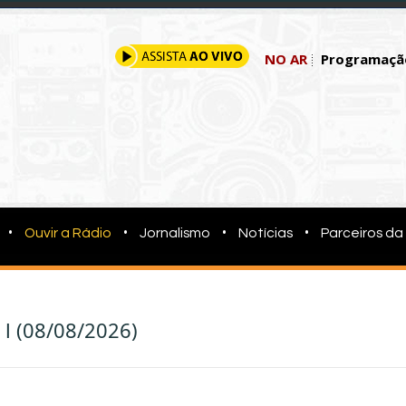
NO AR
Programaçã
•
•
•
•
Ouvir a Rádio
Jornalismo
Notícias
Parceiros da
o
l (08/08/2026)