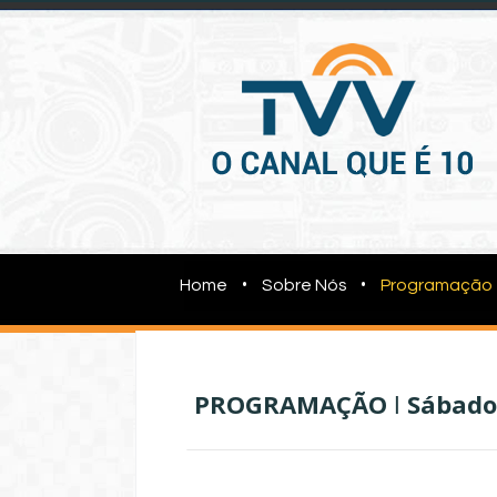
•
•
Home
Sobre Nós
Programação
PROGRAMAÇÃO
l
Sábad